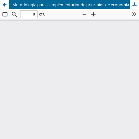
Metodología para la implementaciónde principios de economía circular en laconstrucción de proyectos de vivienda deinterés social en Bogotá, D.C.