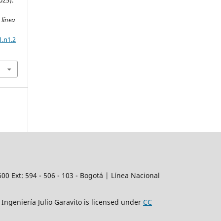
 línea
1.n1.2
3600
Ext:
594 - 506 - 103 - Bogotá | Línea Nacional
Ingeniería Julio Garavito is licensed under
CC