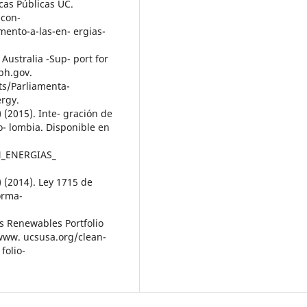
cas Públicas UC.
-con-
mento-a-las-en- ergias-
Australia -Sup- port for
ph.gov.
s/Parliamenta-
rgy.
(2015). Inte- gración de
o- lombia. Disponible en
N_ENERGIAS_
 (2014). Ley 1715 de
orma-
’s Renewables Portfolio
www. ucsusa.org/clean-
folio-