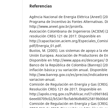
Referencias
Agência Nacional de Energia Elétrica (Aneel) (2
Programa de Incentivo às Fontes Alternativas. D
http://www.aneel.gov.br/proinfa.
Asociación Colombiana de Ingenieros (ACIEM) (2
resolución CREG 121 de 2017. Disponible en
http://capacitacion.aciem.org/Especiales_Comi
pdf/Energia_01.pdf.
Bustos, M. (2005). Los sistemas de apoyo a la el
Unión Europea. Asociación de Productores de E
Disponible en http://www.appa.es/descargas/ 
Banco de la República de Colombia (Banrep) (20
inflación básica y su variación anual. Disponible
http://ww.banrep.gov.co/es/precios/indicadores-
variacion-anual.
Comisión de Regulación en Energía y Gas (CREG)
Resolución CREG 121 de 2017. Disponible en
http://apolo.creg.gov.co/Publicac.nsf/1c09d18
6eee00709c02/b5341fbcfab96db80525819b006d
Comisión de Regulación en Energía y Gas (CREG)