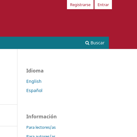
Registrarse
Entrar
Buscar
Idioma
English
Español
Información
Para lectores/as
Para autores/as