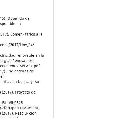
015). Obtenido del
isponible en
017). Comen- tarios a la
siones/2017/Nov_24/
ectricidad renovable en la
nergías Renovables.
DocumentosAPPA01.pdf.
17). Indicadores de
 en
inflacion-basica-y- su-
 (2017). Proyecto de
d2d5ffb5b0525
42fa?Open Document.
 (2017). Resolu- ción