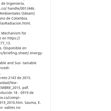
 de Ingeniería.
u.co/ handle/001/446.
s Ambientales (Ideam)
ozono de Colombia.
 lasRadiacion.html.
t Mechanism for
e en https://
877_13.
s. Disponible en
s/briefing-sheet/ energy-
wable and Sus- tainable
ncedi-
.
creto 2143 de 2015.
vidad/Nor-
EMBRE_2015. pdf.
olución 18 - 0919 de
ov.co/compi-
919_2010.htm. Sauma, E.
no- vables no