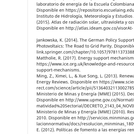
laboratorio de energía de la Escuela Colombiana
Disponible en https://repositorio.escuelaing.ed
Instituto de Hidrología, Meteorología y Estudio
(2015). Atlas de radiación solar, ultravioleta y 
Disponible en http://atlas.ideam.gov.co/visorAt-
Jankowska, K. (2014). The German Policy Suppor
Photovoltaics: The Road to Grid Parity. Disponibl
link.springer.com/chapter/10.1057/9781137338
Mattholie, R. (2017). Energy support mechanism
https://www.ice.org.uk/knowledge-and-resource
support-mechanisms.
Ming, Z., Ximei, L., & Xue Song, L. (2013). Rene
Energy Reviews. Disponible en https://www.scie
rect.com/science/article/pii/S1364032113002785
Ministerio de Minas y Energía (MME) (2015). De
Disponible en http://www.upme.gov.co/Normati
matividad%20Sectorial/DECRETO_2143_04_NOVI
Ministerio de Minas y Energía (MME) (2010). Res
2010. Disponible en http://servicios.minminas.g
lacionnormativa/docs/resolucion_minminas_180
E. (2012). Políticas de fomento a las energías re