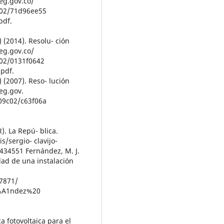
eg.gov.co/
c02/71d96ee55
pdf.
 (2014). Resolu- ción
eg.gov.co/
02/0131f0642
pdf.
 (2007). Reso- lución
eg.gov.
09c02/c63f06a
R). La Repú- blica.
s/sergio- clavijo-
2434551 Fernández, M. J.
idad de una instalación
27871/
%A1ndez%20
a fotovoltaica para el