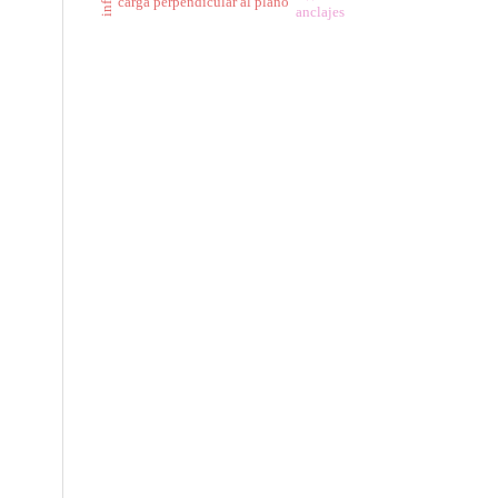
carga perpendicular al plano
anclajes