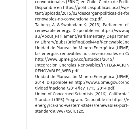
convencionales (ERNC) en Chile. Centro de Políti
Disponible en https://politicaspublicas.uc.cl/wp
tent/uploads/2015/02/descargar-politicas-de-fo
renovables-no-convencionales.pdf.
Talberg, A. & Swobodam K. (2013). Parliament of 
renewable energy. Disponible en https://www.a
au/About_Parliament/Parliamentary_Department
ry_Library/pubs/BriefingBook44p/RenewableEne
Unidad de Planeación Minero Energética (UPME) 
las energías renovables no convencionales en C
http://www.upme.gov.co/Estudios/2015/
Integracion_Energias_Renovables/INTEGRACIO
RENOVABLES_WEB.pdf.
Unidad de Planeación Minero Energética (UPME)
2014. Disponible en http://www.upme.gov.co/n
tividad/nacional/2014/ley_1715_2014.pdf.
Union of Concerned Scientists (2016). California
Standard (RPS) Program. Disponible en https://
energy/ca-and-western-states/renewables-port- 
standard#.Ww7XS0iUs2x.