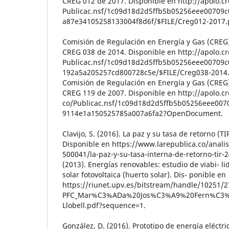
CREG 012 de 2017. Disponible en http://apolo.cr
Publicac.nsf/1c09d18d2d5ffb5b05256eee00709
a87e34105258133004f8d6f/$FILE/Creg012-2017.
Comisión de Regulación en Energía y Gas (CREG)
CREG 038 de 2014. Disponible en http://apolo.cr
Publicac.nsf/1c09d18d2d5ffb5b05256eee00709c
192a5a205257cd800728c5e/$FILE/Creg038-2014.
Comisión de Regulación en Energía y Gas (CREG)
CREG 119 de 2007. Disponible en http://apolo.cr
co/Publicac.nsf/1c09d18d2d5ffb5b05256eee007
9114e1a150525785a007a6fa2?OpenDocument.
Clavijo, S. (2016). La paz y su tasa de retorno (TI
Disponible en https://www.larepublica.co/analisi
500041/la-paz-y-su-tasa-interna-de-retorno-tir-
(2013). Energías renovables: estudio de viabi- l
solar fotovoltaica (huerto solar). Dis- ponible en
https://riunet.upv.es/bitstream/handle/10251/
PFC_Mar%C3%ADa%20Jos%C3%A9%20Fern%C3
Llobell.pdf?sequence=1.
González, D. (2016). Prototipo de energía eléctric