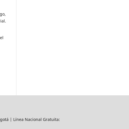
go,
ial.
el
gotá | Línea Nacional Gratuita: