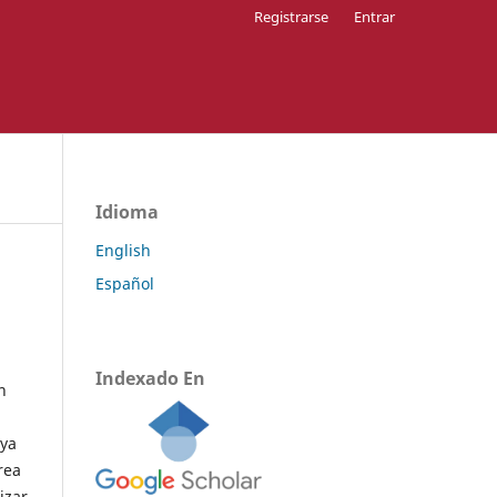
Registrarse
Entrar
Idioma
English
Español
Indexado En
n
aya
rea
izar