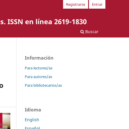
Registrarse
Entrar
s. ISSN en línea 2619-1830
Buscar
Información
Para lectores/as
Para autores/as
o
Para bibliotecarios/as
Idioma
English
Español