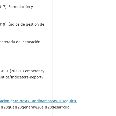
17). Formulación y
19). Índice de gestión de
ecretaría de Planeación
EGBS). (2022). Competency
nt.ca/Indicators-Report?
acion.gc#:~:text=Cundinamarca%20seguir%
%20que%20genera%20el%20desarrollo