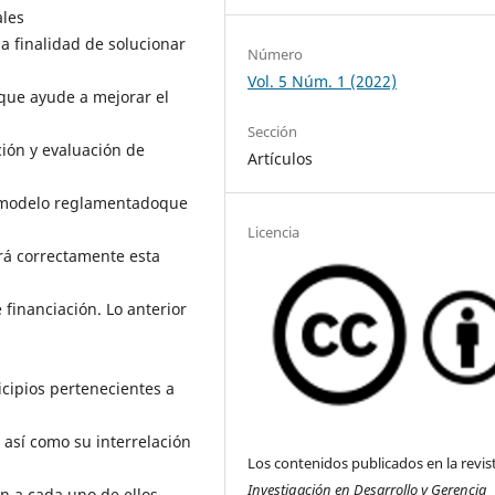
ales
a finalidad de solucionar
Número
Vol. 5 Núm. 1 (2022)
que ayude a mejorar el
Sección
ión y evaluación de
Artículos
l modelo reglamentadoque
Licencia
rá correctamente esta
financiación. Lo anterior
icipios pertenecientes a
así como su interrelación
Los contenidos publicados en la revis
Investigación en Desarrollo y Gerencia
n a cada uno de ellos,