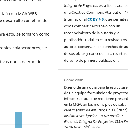
Integral de Proyectos
está licenciada b
una Creative Commons Attribution 4.
plataforma MGA WEB.
Internacional
CC BY 4.0
, que permite 
 desarrolló con el fin de
otros compartir el trabajo con un
reconocimiento de la autoría y la
ara esto, se tomaron como
publicación inicial en esta revista. Los
autores conservan los derechos de a
propios colaboradores. Se
de sus obras y conceden a la revista e
derecho de primera publicación.
tivas que sirvieron de
Cómo citar
Diseño de una guía para la estructura
de un equipo formulador de proyecto
infraestructura que requieren presen
en la MGA, en los municipios de saba
centro (caso de estudio: Chía). (2022)
Revista Investigación En Desarrollo Y
Gerencia Integral De Proyectos. ISSN En
2619-1830
,
5
(1), 86-96.