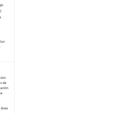
ajo
0
a
utor
l
ción
s de
tación
na
.
 línea