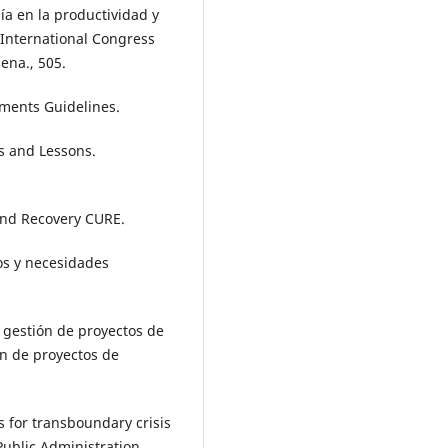
gía en la productividad y
 International Congress
ena., 505.
sments Guidelines.
es and Lessons.
 and Recovery CURE.
ños y necesidades
a gestión de proyectos de
ón de proyectos de
ns for transboundary crisis
ublic Administration,