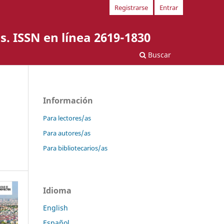
Registrarse
Entrar
s. ISSN en línea 2619-1830
Buscar
Información
Para lectores/as
Para autores/as
Para bibliotecarios/as
Idioma
English
Español