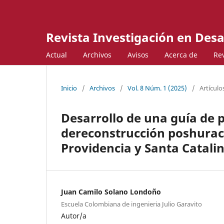
Revista Investigación en Desa
Actual
Archivos
Avisos
Acerca de
Rev
Inicio
/
Archivos
/
Vol. 8 Núm. 1 (2025)
/
Artículo
Desarrollo de una guía de 
dereconstrucción poshurac
Providencia y Santa Catali
Juan Camilo Solano Londoño
Escuela Colombiana de ingenieria Julio Garavito
Autor/a