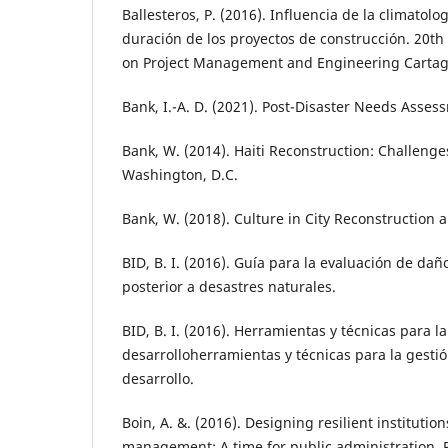
Ballesteros, P. (2016). Influencia de la climatolo
duración de los proyectos de construcción. 20th
on Project Management and Engineering Cartag
Bank, I.-A. D. (2021). Post-Disaster Needs Asses
Bank, W. (2014). Haiti Reconstruction: Challeng
Washington, D.C.
Bank, W. (2018). Culture in City Reconstruction
BID, B. I. (2016). Guía para la evaluación de da
posterior a desastres naturales.
BID, B. I. (2016). Herramientas y técnicas para l
desarrolloherramientas y técnicas para la gesti
desarrollo.
Boin, A. &. (2016). Designing resilient institutio
management: A time for public administration. P