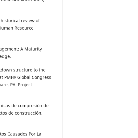
historical review of
 Human Resource
nagement: A Maturity
ledge.
kdown structure to the
 at PMI® Global Congress
re, PA: Project
écnicas de compresión de
tos de construcción.
ctos Causados Por La