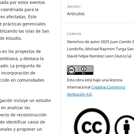
sada por estos eventos
Sección
 coordinada para la
Artículos
es afectadas. Este
e prácticas gerenciales
ilizando las islas de San
Licencia
de estudio.
Derechos de autor 2025 Juan Camilo 
Londoño, Michael Raymon Turga San
a en los proyectos de
David Felipe Ramírez Leon (Autor/a)
lombiana, y destaca la
zado. La pregunta de
e incorporación de
ucción en comunidades
Esta obra está bajo una licencia
internacional
Creative Commons
Atribución 4.0
.
igación incluye un estudio
 en analizar las
oyecto de reconstrucción
de identificar casos de
ionales y proponer un