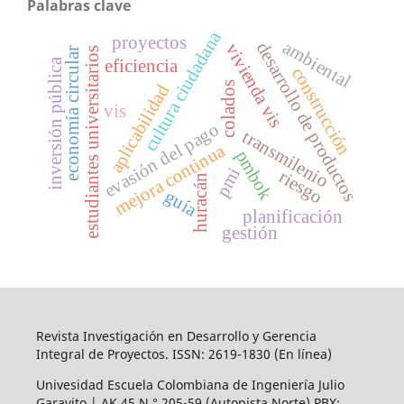
Palabras clave
cultura ciudadana
proyectos
ambiental
desarrollo de productos
vivienda vis
r
estudiantes universitarios
inversión pública
eficiencia
construcción
colados
aplicabilidad
vis
e
c
o
n
o
m
í
a
c
i
r
c
u
l
a
evasión del pago
transmilenio
mejora continua
pmbok
pmi
riesgo
huracán
guía
planificación
gestión
Revista Investigación en Desarrollo y Gerencia
Integral de Proyectos. ISSN: 2619-1830 (En línea)
Univesidad Escuela Colombiana de Ingeniería Julio
Garavito | AK.45
N.° 205-59 (Autopista Norte) PBX: