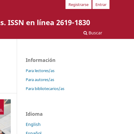
Registrarse
Entrar
s. ISSN en línea 2619-1830
Buscar
Información
Para lectores/as
Para autores/as
Para bibliotecarios/as
Idioma
English
Español