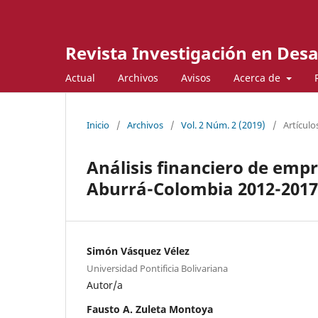
Revista Investigación en Desa
Actual
Archivos
Avisos
Acerca de
Inicio
/
Archivos
/
Vol. 2 Núm. 2 (2019)
/
Artículo
Análisis financiero de empr
Aburrá-Colombia 2012-2017
Simón Vásquez Vélez
Universidad Pontificia Bolivariana
Autor/a
Fausto A. Zuleta Montoya